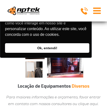
Utilizamos cookies para oferecer melhor
experiência, melhorar o desempenho, analisar
como você interage em nosso site e
personalizar conteúdo. Ao utilizar este site, você
concorda com o uso de cookies.
Ok, entendi!
Locação de Equipamentos
Diversos
Para maiores informações e orçamento, favor entrar
em contato com nossos consultores ou clique aqui.