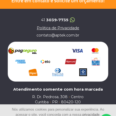
Entre em
contato e
solicite um
orçamento!
41
3039-7735
Politica de Privacidade
contato@aptek.com.br
Atendimento somente com hora marcada
R. Dr. Pedrosa, 308
-
Centro
Curitiba
-
PR
-
80420-120
Nós utilizamos cookies para personalizar sua experiência. Ao
acessar o site, você concorda com a nossa
privacidade
.
© 2020 | Aptek | Todos os Direitos Reservados