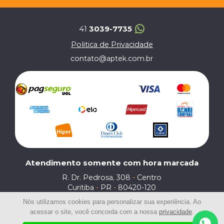
41
3039-7735
Politica de Privacidade
contato@aptek.com.br
Atendimento somente com hora marcada
R. Dr. Pedrosa, 308
-
Centro
Curitiba
-
PR
-
80420-120
Nós utilizamos cookies para personalizar sua experiência. Ao
acessar o site, você concorda com a nossa
privacidade
.
© 2020 | Aptek | Todos os Direitos Reservados