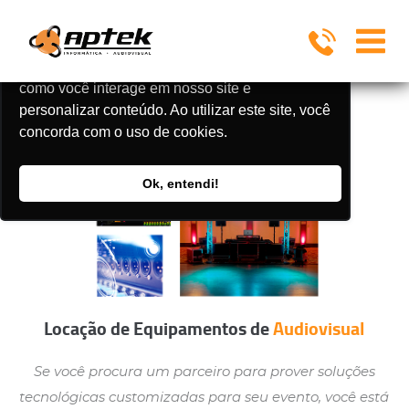
Utilizamos cookies para oferecer melhor
experiência, melhorar o desempenho, analisar
como você interage em nosso site e
personalizar conteúdo. Ao utilizar este site, você
concorda com o uso de cookies.
Ok, entendi!
Locação de Equipamentos de
Audiovisual
Se você procura um parceiro para prover soluções
tecnológicas customizadas para seu evento, você está